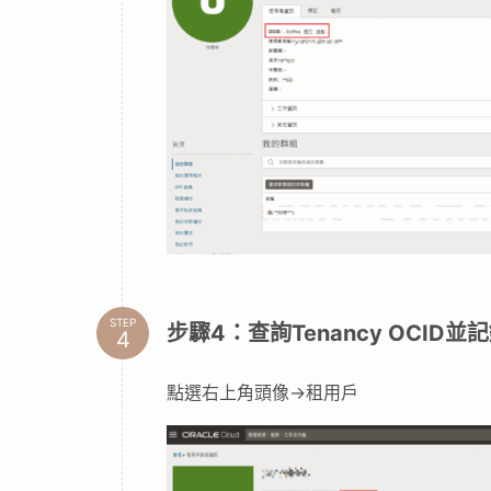
步驟2：在PowelShell內查看
oci -v
STEP
步驟3：查詢User OCID並記錄
點選右上角頭像→我的設定檔