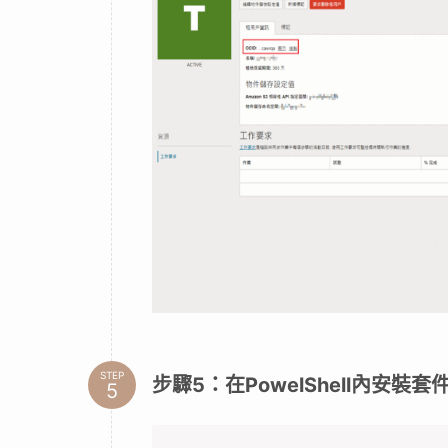
STEP
步驟4：查詢Tenancy OCID並
點選右上角頭像→租用戶