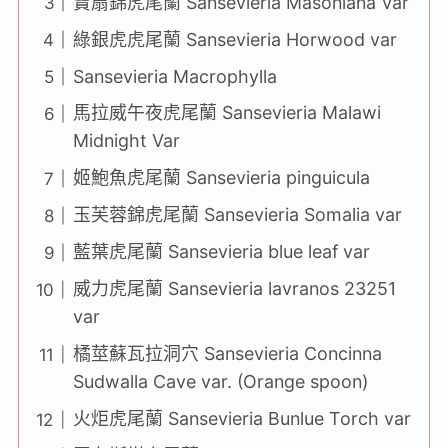
寶扇錦虎尾蘭 Sansevieria Masoniana Var
綠銀虎虎尾蘭 Sansevieria Horwood var
Sansevieria Macrophylla
馬拉威午夜虎尾蘭 Sansevieria Malawi
Midnight Var
姬鮑魚虎尾蘭 Sansevieria pinguicula
玉芙蓉錦虎尾蘭 Sansevieria Somalia var
藍葉虎尾蘭 Sansevieria blue leaf var
威力虎尾蘭 Sansevieria lavranos 23251
var
橘莖蘇瓦拉洞穴 Sansevieria Concinna
Sudwalla Cave var. (Orange spoon)
火炬虎尾蘭 Sansevieria Bunlue Torch var