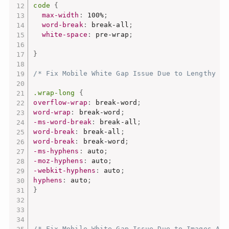
code
{
max-width
:
 100%
;
word-break
:
 break-all
;
white-space
:
 pre-wrap
;
}
/* Fix Mobile White Gap Issue Due to Lengthy UR
.wrap-long
{
overflow-wrap
:
 break-word
;
word-wrap
:
 break-word
;
-ms-word-break
:
 break-all
;
word-break
:
 break-all
;
word-break
:
 break-word
;
-ms-hyphens
:
 auto
;
-moz-hyphens
:
 auto
;
-webkit-hyphens
:
 auto
;
hyphens
:
 auto
;
}
/* Fix Mobile White Gap Issue Due to Images Add