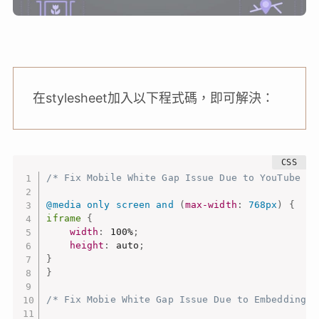
在stylesheet加入以下程式碼，即可解決：
/* Fix Mobile White Gap Issue Due to YouTube Vi
@media
 only screen and 
(
max-width
:
 768px
)
{
iframe
{
width
:
 100%
;
height
:
 auto
;
}
}
/* Fix Mobie White Gap Issue Due to Embedding C