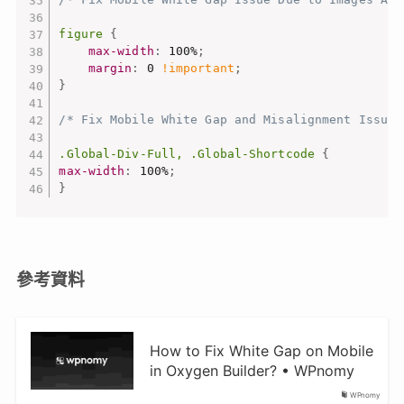
figure
{
max-width
:
 100%
;
margin
:
 0 
!important
;
}
/* Fix Mobile White Gap and Misalignment Issue 
.Global-Div-Full, .Global-Shortcode
{
max-width
:
 100%
;
}
參考資料
How to Fix White Gap on Mobile
in Oxygen Builder? • WPnomy
WPnomy